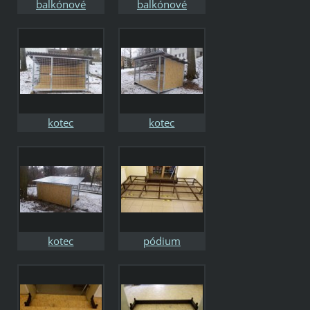
balkónové
balkónové
zábradlí
zábradlí
kotec
kotec
kotec
pódium