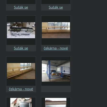
Sušák se
Sušák se
zábradlím
zábradlím
Sušák se
čekárna - nové
zábradlím
lavičky
čekárna - nové
lavičky