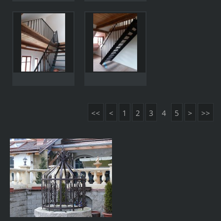
<<
<
1
2
3
4
5
>
>>