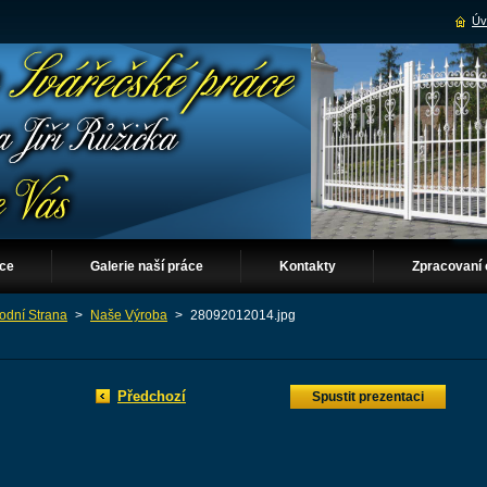
Úv
áce
Galerie naší práce
Kontakty
Zpracovaní 
odní Strana
>
Naše Výroba
>
28092012014.jpg
Předchozí
Spustit prezentaci