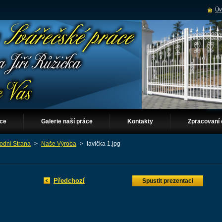
Úv
áce
Galerie naší práce
Kontakty
Zpracovaní 
odní Strana
>
Naše Výroba
>
lavička 1.jpg
Předchozí
Spustit prezentaci