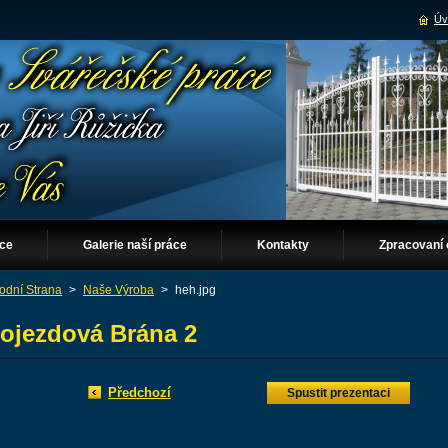
Úv
áce
Galerie naší práce
Kontakty
Zpracovaní 
odní Strana
>
Naše Výroba
>
heh.jpg
ojezdová Brána 2
Předchozí
Spustit prezentaci