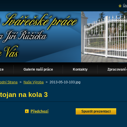
Úv
áce
Galerie naší práce
Kontakty
Zpracovaní 
odní Strana
>
Naše Výroba
>
2013-05-10-103.jpg
tojan na kola 3
Předchozí
Spustit prezentaci